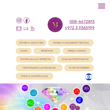
058-6672813
+972 3 9365199
Шторы и аксессуары
Обивка и домашний текстиль
Ткани
Фурнитура
Пряжа и нитки
Материалы для творчества
Изделия ручной работы
Инструменты для рукоделия
Услуги по пошиву
Курсы и мастер-классы