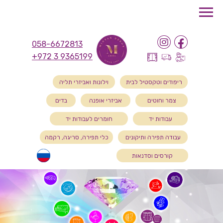
058-6672813
+972 3 9365199
ריפודים וטקסטיל לבית
וילונות ואביזרי תליה
צמר וחוטים
אביזרי אופנה
בדים
עבודות יד
חומרים לעבודות יד
עבודה תפירה ותיקונים
כלי תפירה, סריגה, רקמה
קורסים וסדנאות