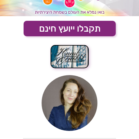
תקבלו ייועץ חינם