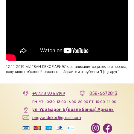
12.11.2019
МИГВАН ДЕКОР АРИЭЛЬ организация социального проекта,
получившего большой резонанс в Израиле и зарубежом "Циц саруг"
058-6672813
+972 3 9365199
ПН-ЧТ: 10:30-13:00 16:00-20:00 ПТ: 10:00-14:00
ул. Ури Барон 6 (возле банка) Ариэль
migvandekor@gmail.com