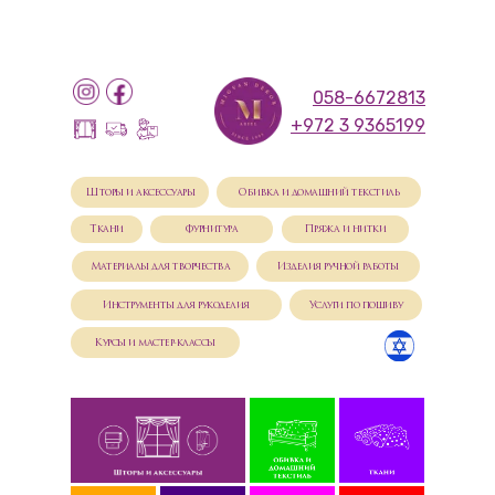
058-6672813
+972 3 9365199
Шторы и аксессуары
Обивка и домашний текстиль
Ткани
Фурнитура
Пряжа и нитки
Материалы для творчества
Изделия ручной работы
Инструменты для рукоделия
Услуги по пошиву
Курсы и мастер-классы