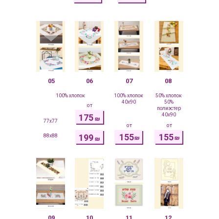
05
06
07
08
100% хлопок
100% хлопок
50% хлопок
40x90
50%
от
полиэстер
40x90
175
₪
77x77
от
от
155
155
199
88x88
₪
₪
₪
09
10
11
12