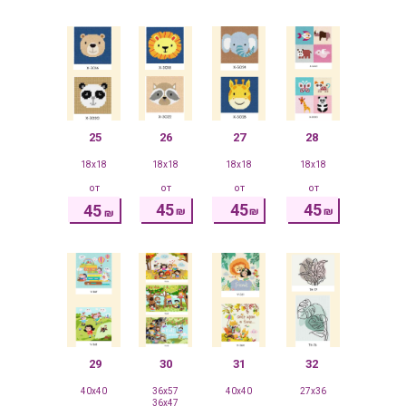
25
26
27
28
18x18
18x18
18x18
18x18
от
от
от
от
45
45
45
45
₪
₪
₪
₪
29
30
31
32
40x40
36x57
40x40
27x36
36x47