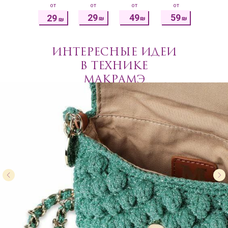
от
от
от
от
29
49
59
29
₪
₪
₪
₪
ИНТЕРЕСНЫЕ ИДЕИ
В ТЕХНИКЕ
МАКРАМЭ