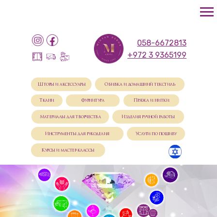
058-6672813
+972 3 9365199
Шторы и аксессуары
Обивка и домашний текстиль
Ткани
Фурнитура
Пряжа и нитки
Материалы для творчества
Изделия ручной работы
Инструменты для рукоделия
Услуги по пошиву
Курсы и мастер-классы