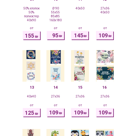
50% хлопок
Ø 90
40x50
27x36
50%
55x55
40x50
полиэстер
85x85
40x90
160x180
от
от
от
от
95
145
109
155
₪
₪
₪
₪
13
14
15
16
40x40
27x36
27x36
27x36
от
от
от
от
109
109
109
125
₪
₪
₪
₪