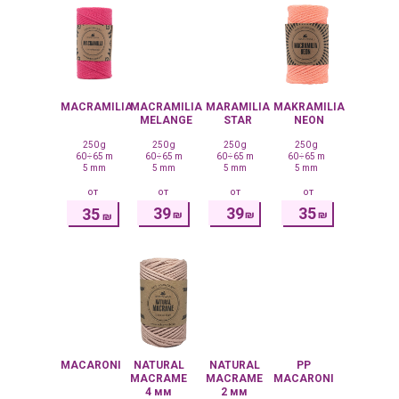
MACRAMILIA
MACRAMILIA
MARAMILIA
MAKRAMILIA
MELANGE
STAR
NEON
250 g
250 g
250 g
250 g
60÷65 m
60÷65 m
60÷65 m
60÷65 m
5 mm
5 mm
5 mm
5 mm
от
от
от
от
39
39
35
35
₪
₪
₪
₪
MACARONI
NATURAL
NATURAL
PP
MACRAME
MACRAME
MACARONI
4 мм
2 мм