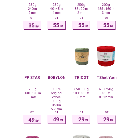
250 g
250 g
250 g
200 g
240 m
40÷45 m
85÷90 m
155÷160 m
2 mm
4 mm
2 mm
3 mm
от
от
от
от
55
55
55
35
₪
₪
₪
₪
PP STAR
BOBYLON
TRICOT
TShirt Yarn
200 g
100%
650-800 g
650-750 g
130÷135 m
original
100÷130 m
130 m
3 mm
cotton
6 mm
8÷12 mm
100 g
350 m
5-7 mm
от
от
от
от
49
29
29
49
₪
₪
₪
₪