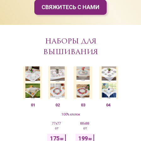
СВЯЖИТЕСЬ С НАМИ
НАБОРЫ ДЛЯ
ВЫШИВАНИЯ
01
02
03
04
100% хлопок
77x77
88x88
от
от
175
199
₪
₪