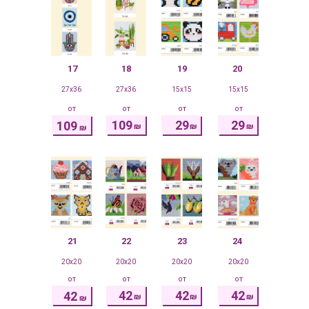
17
18
19
20
27x36
27x36
15x15
15x15
от
от
от
от
109
29
29
109
₪
₪
₪
₪
21
22
23
24
20x20
20x20
20x20
20x20
от
от
от
от
42
42
42
42
₪
₪
₪
₪