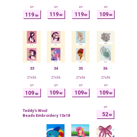
от
от
от
от
119
119
109
119
₪
₪
₪
₪
33
34
35
36
27x36
27x36
27x36
27x36
от
от
от
от
109
109
109
109
₪
₪
₪
₪
от
Teddy's Wool
52
₪
Beads Embroidery 13x18