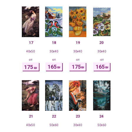
17
18
19
20
40x50
30x40
30x40
30x40
от
от
от
от
165
175
165
175
₪
₪
₪
₪
21
22
23
24
40x50
50x60
30x40
50x60