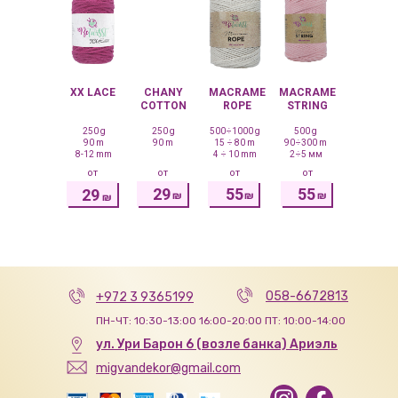
XX LACE
CHANY
MACRAME
MACRAME
COTTON
ROPE
STRING
250 g
250 g
500÷1000 g
500 g
90 m
90 m
15 ÷ 80 m
90÷300 m
8-12 mm
4 ÷ 10 mm
2÷5 мм
от
от
от
от
29
55
55
29
₪
₪
₪
₪
058-6672813
+972 3 9365199
ПН-ЧТ: 10:30-13:00 16:00-20:00 ПТ: 10:00-14:00
ул. Ури Барон 6 (возле банка) Ариэль
migvandekor@gmail.com