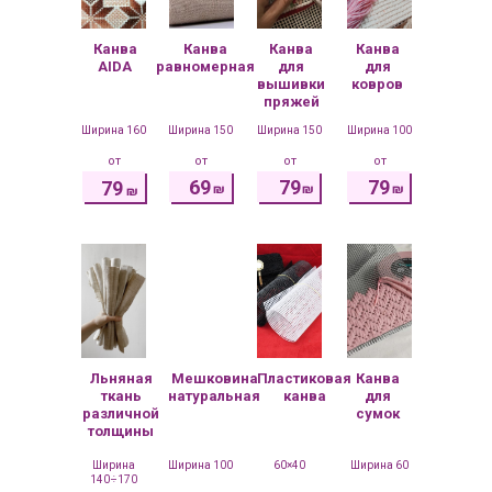
Канва
Канва
Канва
Канва
AIDA
равномерная
для
для
вышивки
ковров
пряжей
Ширина 160
Ширина 150
Ширина 150
Ширина 100
от
от
от
от
69
79
79
79
₪
₪
₪
₪
Льняная
Мешковина
Пластиковая
Канва
ткань
натуральная
канва
для
различной
сумок
толщины
Ширина
Ширина 100
60×40
Ширина 60
140÷170