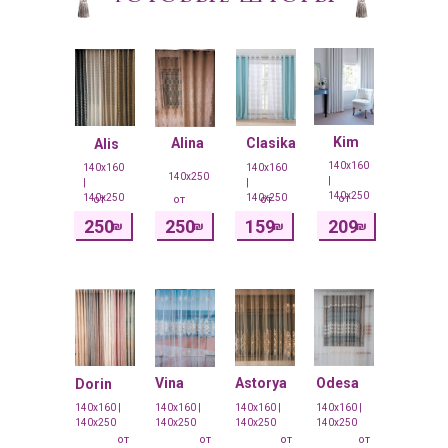
Kim
Alina
Clasika
Alis
140x160
140x160
140x160
140x250
|
|
|
140x250
140x250
140x250
от
от
от
от
250
250
159
209
₪
₪
₪
₪
Vina
Astorya
Odesa
Dorin
140x160 |
140x160 |
140x160 |
140x160 |
140x250
140x250
140x250
140x250
от
от
от
от