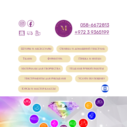
058-6672813
+972 3 9365199
Шторы и аксессуары
Обивка и домашний текстиль
Ткани
Фурнитура
Пряжа и нитки
Материалы для творчества
Изделия ручной работы
Инструменты для рукоделия
Услуги по пошиву
Курсы и мастер-классы