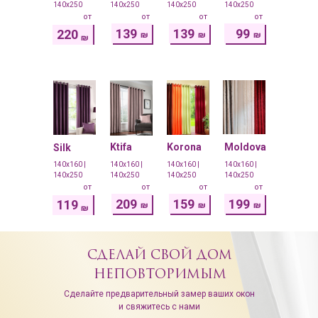
140x250
140x250
140x250
140x250
от
от
от
от
139
139
99
220
₪
₪
₪
₪
Ktifa
Korona
Moldova
Silk
140x160 |
140x160 |
140x160 |
140x160 |
140x250
140x250
140x250
140x250
от
от
от
от
209
159
199
119
₪
₪
₪
₪
СДЕЛАЙ СВОЙ ДОМ
НЕПОВТОРИМЫМ
Сделайте предварительный замер ваших окон
и свяжитесь с нами