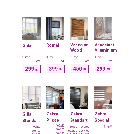
Veneciani
Veneciani
Romai
Glila
Wood
Alluminium
от
от
от
от
299
399
450
299
₪
₪
₪
₪
Zebra
Zebra
Zebra
Glila
Plisse
Standart
Spesial
Standart
160x80
190x80
160x80
260x80
160x100
190x100
160x100
260x100
160x120