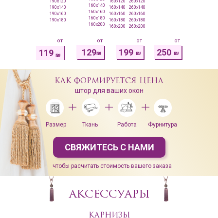
190x120
160x120
260x120
160x140
190x140
160x140
260x140
160x160
190x160
160x160
260x160
160x180
190x180
160x180
260x180
160x200
160x200
260x200
от
от
от
от
129
199
250
119
₪
₪
₪
₪
КАК ФОРМИРУЕТСЯ ЦЕНА
штор для ваших окон
Размер
Ткань
Работа
Фурнитура
СВЯЖИТЕСЬ С НАМИ
чтобы расчитать стоимость вашего заказа
АКСЕССУАРЫ
КАРНИЗЫ