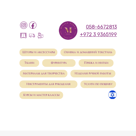
058-6672813
+972 3 9365199
Шторы и аксессуары
Обивка и домашний текстиль
Ткани
Фурнитура
Пряжа и нитки
Материалы для творчества
Изделия ручной работы
Инструменты для рукоделия
Услуги по пошиву
Курсы и мастер-классы