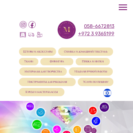
058-6672813
+972 3 9365199
Шторы и аксессуары
Обивка и домашний текстиль
Ткани
Фурнитура
Пряжа и нитки
Материалы для творчества
Изделия ручной работы
Инструменты для рукоделия
Услуги по пошиву
Курсы и мастер-классы