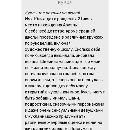
кукол
Куклы так похожи на людей
Имя: Юлия, дата рождения 21 июля,
место нахождения Ариэль.
О себе: всё детство, кроме средней
школы, проведено в различных кружках
по рукоделию, включая
художественную школу. Сколько себя
помню, всегда вышивала, рисовала,
вязала. Швейная машина идёт со мной
по жизни неразлучно. Шила одежду
сначала куклам, потом себе, потом
своим детям, а теперь снова вернулась
к куклам, сделав для себя массу
открытий в кукольном мире. Куклы могут
быть забавными малышами,
подростками, сказочными персонажами
и даже очень сексуальными девушками.
С куклами можно придумывать
различные жанровые сценки и конечно
шить для них одежду… Придумать