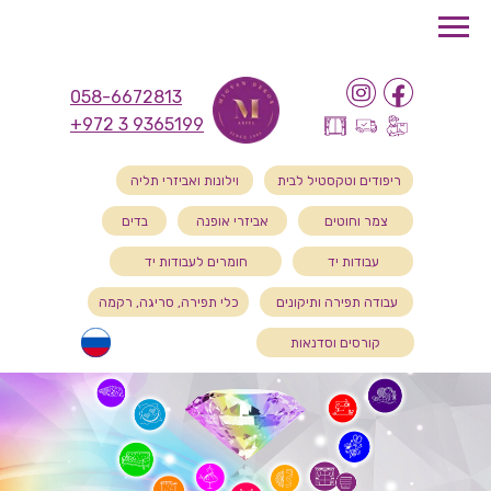
058-6672813
+972 3 9365199
ריפודים וטקסטיל לבית
וילונות ואביזרי תליה
צמר וחוטים
אביזרי אופנה
בדים
עבודות יד
חומרים לעבודות יד
עבודה תפירה ותיקונים
כלי תפירה, סריגה, רקמה
קורסים וסדנאות