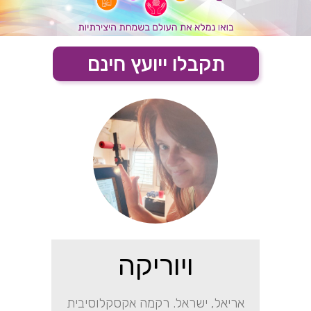
תקבלו ייועץ חינם
ויוריקה
אריאל, ישראל. רקמה אקסקלוסיבית