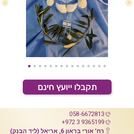
תקבלו ייועץ חינם
058-6672813
+972 3 9365199
רח’ אורי בראון 6, אריאל (ליד הבנק)