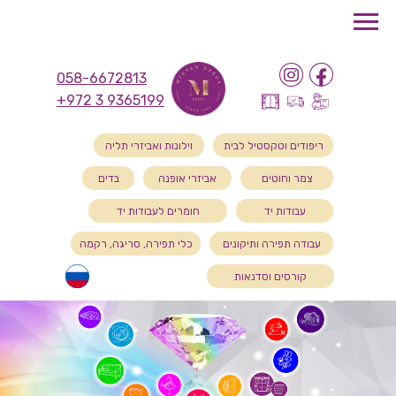
058-6672813
+972 3 9365199
ריפודים וטקסטיל לבית
וילונות ואביזרי תליה
צמר וחוטים
אביזרי אופנה
בדים
עבודות יד
חומרים לעבודות יד
עבודה תפירה ותיקונים
כלי תפירה, סריגה, רקמה
קורסים וסדנאות