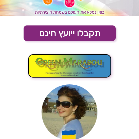
תקבלו ייועץ חינם