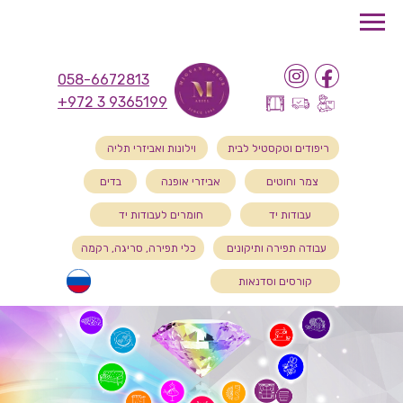
058-6672813
+972 3 9365199
ריפודים וטקסטיל לבית
וילונות ואביזרי תליה
צמר וחוטים
אביזרי אופנה
בדים
עבודות יד
חומרים לעבודות יד
עבודה תפירה ותיקונים
כלי תפירה, סריגה, רקמה
קורסים וסדנאות