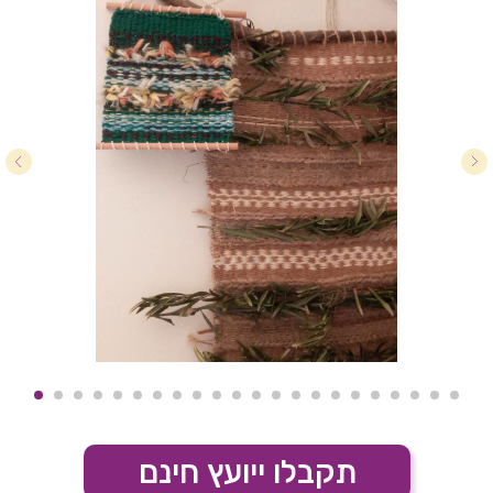
תקבלו ייועץ חינם