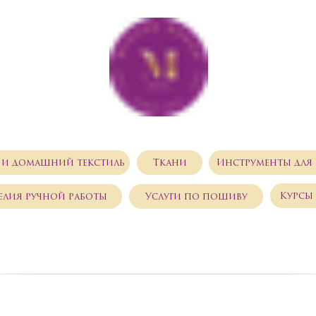
 и домашний текстиль
Ткани
Инструменты для 
Курсы 
елия ручной работы
Услуги по пошиву