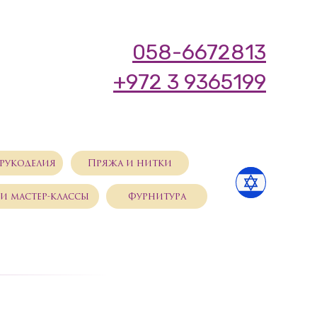
058-6672813
+972 3 9365199
рукоделия
Пряжа и нитки
и мастер-классы
Фурнитура